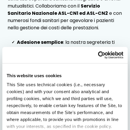
mutualistici. Collaboriamo con il
Servizio
Sanitario Nazionale ASL-CN1 ed ASL-CN2
e con
numerosi fondi sanitari per agevolare i pazienti
nella gestione dei costi delle prestazioni.
Adesione semplice
: la nostra segreteria ti
assiste nella verifica della tua convenzione.
Copertura trasparente
: informazioni chiare
su prestazioni incluse e modalità di rimborso.
Supporto dedicato
: ti guidiamo passo dopo
This website uses cookies
passo nella procedura, così puoi concentrarti
This Site uses technical cookies (i.e., necessary
solo sulla tua salute.
cookies) and with your consent also analytical and
profiling cookies, which we and third parties will use,
respectively, to enable certain key features of the Site, to
obtain measurements of the Site's performance, and
where applicable, to provide you with promotions in line
with your interests, as specified in the cookie policy.