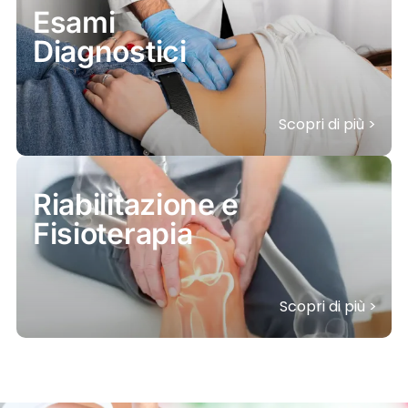
Esami
Diagnostici
Scopri di più >
Riabilitazione e
Fisioterapia
Scopri di più >