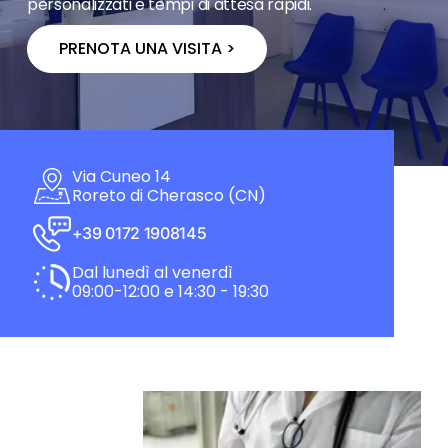
personalizzati e tempi di attesa rapidi.
PRENOTA UNA VISITA >
Via Cuneo 14
Roreto di Cherasco (CN)
+39 0172 1908145
Dal lunedì al venerdì
09:00-12:00 e 14:30 - 19:30